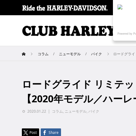
SPECI
Powered by P
コラム
ニューモデル
バイク
ロードグライド
ロードグライド リミテッド（R
【2020年モデル／ハー
2020.01.22
コラム
,
ニューモデル
,
バイク
Post
Share