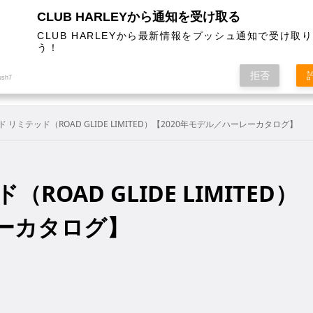
CLUB HARLEYから通知を受け取る
CLUB HARLEYから最新情報をプッシュ通知で受け取
う！
AL
COLUMN
EVENT
MAGAZINE
SHOPPING
拒否
ush7
 リミテッド（ROAD GLIDE LIMITED）【2020年モデル／ハーレーカタログ】
OAD GLIDE LIMITED）
レーカタログ】