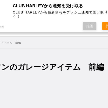
CLUB HARLEYから通知を受け取る
CLUB HARLEYから最新情報をプッシュ通知で受け取
う！
AL
COLUMN
EVENT
MAGAZINE
SHOPPING
拒否
ush7
ジアイテム 前編
ワンのガレージアイテム 前編