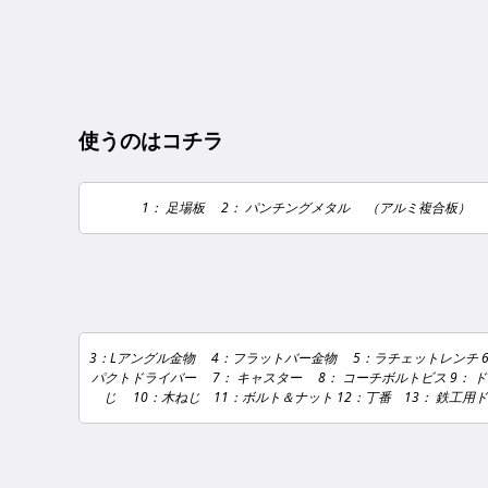
使うのはコチラ
1： 足場板 2： パンチングメタル （アルミ複合板）
3：Lアングル金物 4：フラットバー金物 5：ラチェットレンチ 
パクトドライバー 7： キャスター 8： コーチボルトビス 9： 
じ 10：木ねじ 11：ボルト＆ナット 12：丁番 13： 鉄工用