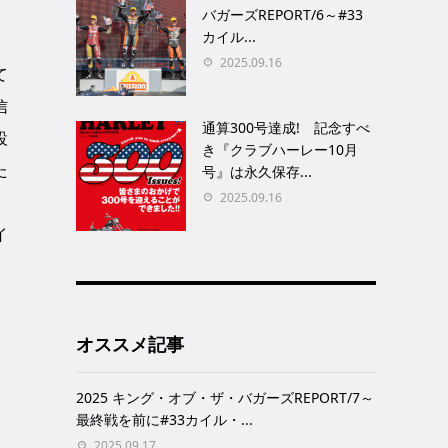
バガーズREPORT/6～#33
カイル...
2025.09.16
て
信
通算300号達成! 記念すべ
設
き『クラブハーレー10月
た
号』は永久保存...
2025.09.16
イ
オススメ記事
2025 キング・オブ・ザ・バガーズREPORT/7～
最終戦を前に#33カイル・...
2025.09.17