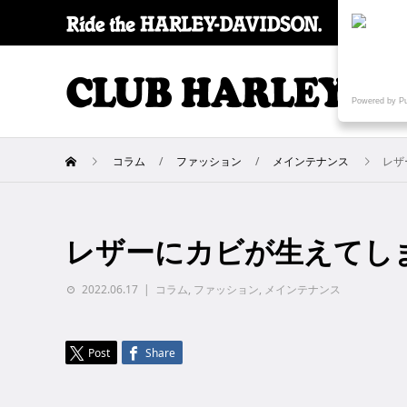
SPECI
Powered by P
コラム
ファッション
メインテナンス
レザ
レザーにカビが生えてし
2022.06.17
コラム
,
ファッション
,
メインテナンス
Post
Share