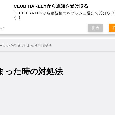
CLUB HARLEYから通知を受け取る
CLUB HARLEYから最新情報をプッシュ通知で受け取
う！
AL
COLUMN
EVENT
MAGAZINE
SHOPPING
拒否
ush7
ーにカビが生えてしまった時の対処法
まった時の対処法