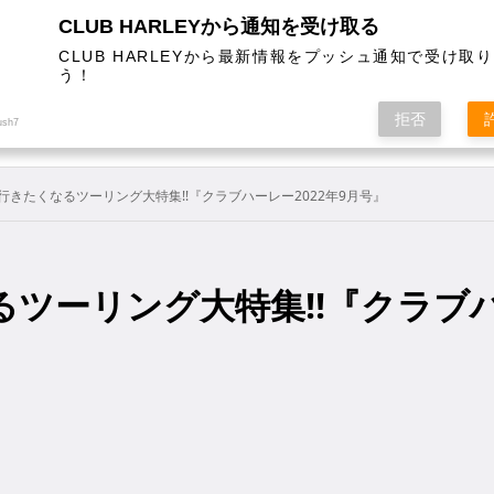
CLUB HARLEYから通知を受け取る
CLUB HARLEYから最新情報をプッシュ通知で受け取
う！
AL
COLUMN
EVENT
MAGAZINE
SHOPPING
拒否
ush7
行きたくなるツーリング大特集!!『クラブハーレー2022年9月号』
ツーリング大特集!!『クラブ