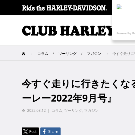
SPECI
Powered by P
コラム
ツーリング
マガジン
今すぐ走りに
今すぐ走りに行きたくなる
ーレー2022年9月号』
2022.08.12
コラム
,
ツーリング
,
マガジン
Post
Share