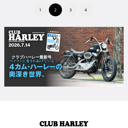
1
2
3
4
クラブハーレー最新号