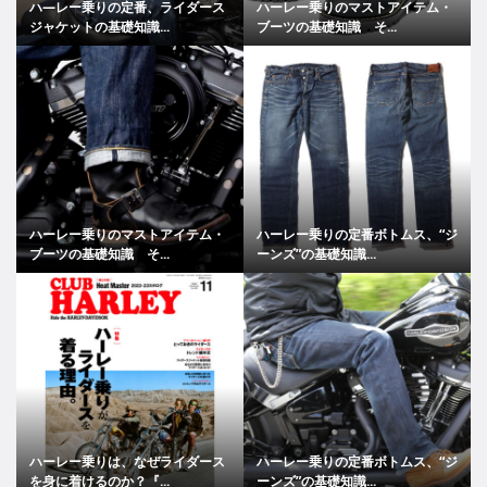
ハ―レー乗りの定番、ライダース
ハーレー乗りのマストアイテム・
ジャケットの基礎知識...
ブーツの基礎知識 そ...
ハーレー乗りのマストアイテム・
ハーレー乗りの定番ボトムス、“ジ
ブーツの基礎知識 そ...
ーンズ”の基礎知識...
ハーレー乗りは、なぜライダース
ハーレー乗りの定番ボトムス、“ジ
を身に着けるのか？『...
ーンズ”の基礎知識...