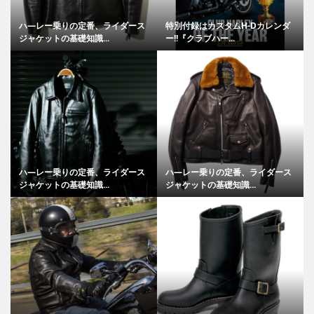
ハ―レー乗りの定番、ライダース
特別付録はカスタムH-Dカレンダ
ジャケットの基礎知識...
ー!!『クラブハー...
ハ―レー乗りの定番、ライダース
ハ―レー乗りの定番、ライダース
ジャケットの基礎知識...
ジャケットの基礎知識...