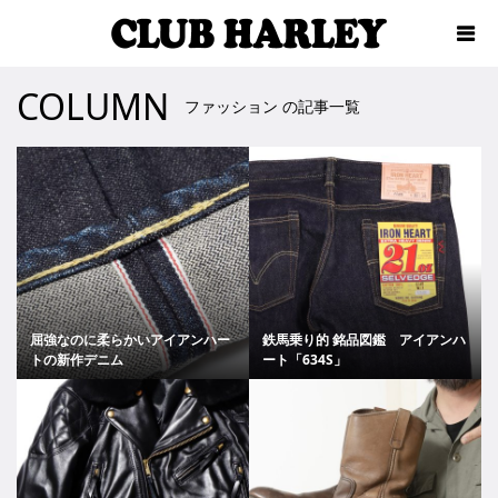
COLUMN
ファッション の記事一覧
屈強なのに柔らかいアイアンハー
鉄馬乗り的 銘品図鑑 アイアンハ
トの新作デニム
ート「634S」