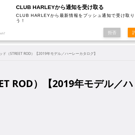
CLUB HARLEYから通知を受け取る
CLUB HARLEYから最新情報をプッシュ通知で受け取
う！
AL
COLUMN
EVENT
MAGAZINE
SHOPPING
拒否
ush7
ド（STREET ROD）【2019年モデル／ハーレーカタログ】
T ROD）【2019年モデル／ハ