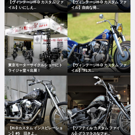
【ヴィンテージH-D カスタム ファ
【ヴィンテージH-D カスタム ファ
イル】いにしえ...
イル】自由な発...
東京モーターサイクルショーにト
【ヴィンテージH-D カスタム ファ
ライジャ堂々出展！
イル】“FLス...
【H-Dカスタム インスピレーショ
【ソフテイル カスタム ファイ
ン】#5 旧きよ...
ル】グラマラスなフォ...