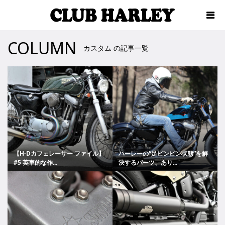
COLUMN
カスタム の記事一覧
【H-Dカフェレーサー ファイル】
ハーレーの“足ピンピン状態”を解
#5 英車的な作...
決するパーツ、あり...