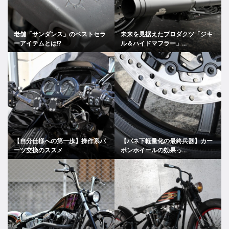
老舗「サンダンス」のベストセラ
未来を見据えたプロダクツ「ジキ
ーアイテムとは!?
ル＆ハイドマフラー」...
【自分仕様への第一歩】操作系パ
【バネ下軽量化の最終兵器】カー
ーツ交換のススメ
ボンホイールの効果っ...