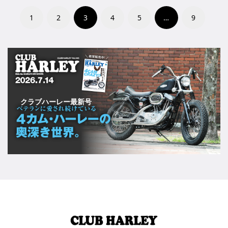
1
2
3
4
5
…
9
クラブハーレー最新号