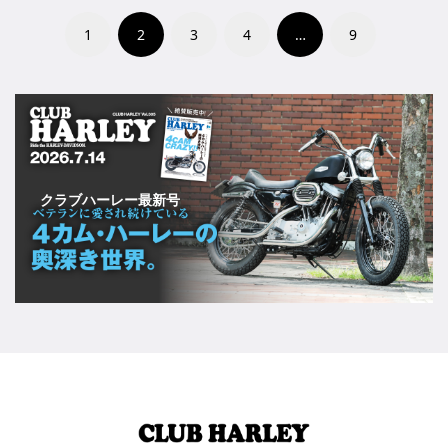
1
2
3
4
…
9
クラブハーレー最新号