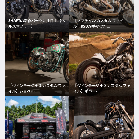
SHAFTの新作パーツに注目！【ベ
【ソフテイル カスタム ファイ
ルズマフラー】
ル】RSDが手がけた...
【ヴィンテージH-D カスタム ファ
【ヴィンテージH-D カスタム ファ
イル】ショベル...
イル】ボバー×...