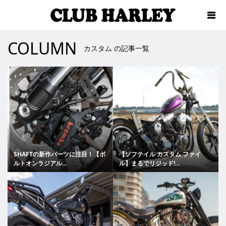
COLUMN
カスタム の記事一覧
SHAFTの新作パーツに注目！【ボ
【ソフテイル カスタム ファイ
ルトオンラジアル...
ル】まるでリジッド!...