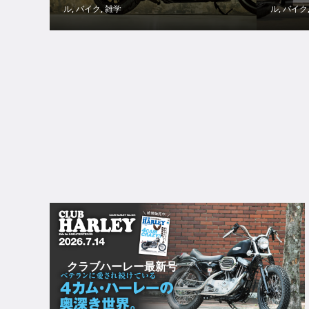
ル
,
バイク
,
雑学
ル
,
バイク
クラブハーレー最新号