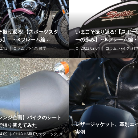
そ振り返る!【スポーツスタ
いまこそ振り返る!【スポー
】 ～Kフレーム編...
ーの歩み】～Kフレーム編・.
2.13
コラム
,
バイク
,
雑学
2022.02.04
コラム
,
バイク
,
雑
レンジ企画】バイクのシート
レザージャケット、革別エ
で張り替えてみた
実例
4.09
CLUB HARLEY
,
テクニック
,
メ