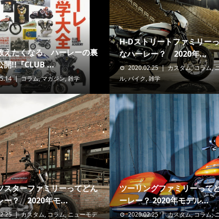
H-Dストリートファミリー
教えたくなる、ハーレーの裏
なハーレー？ 2020年...
!!『CLUB ...
2020.02.25
カスタム
,
コラム
,
5.14
コラム
,
マガジン
,
雑学
ル
,
バイク
,
雑学
ツスターファミリーってどん
ツーリングファミリーって
ー？ 2020年モ...
ーレー？ 2020年モデル...
2.25
カスタム
,
コラム
,
ニューモデ
2020.02.25
カスタム
,
コラム
,