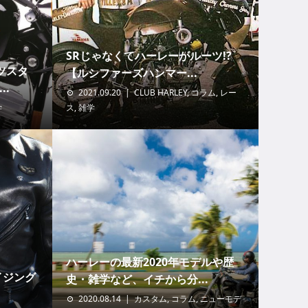
SRじゃなくてハーレーがルーツ!?
ツスタ
【ルシファーズハンマー...
..
2021.09.20
CLUB HARLEY
,
コラム
,
レー
学
ス
,
雑学
ハーレーの最新2020年モデルや歴
イジング
史・雑学など、イチから分...
2020.08.14
カスタム
,
コラム
,
ニューモデ