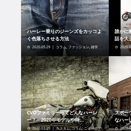
ハーレー乗りのジーンズをカッコよ
誰かに
く色落ちさせる方法
話を大公開
2020.05.29
コラム
,
ファッション
,
雑学
2020.0
CVOファミリーってどんなハーレ
スポー
ー？ 2020年モデルや特...
なハーレ
2020.02.25
カスタム
,
コラム
,
ニューモデ
2020.0