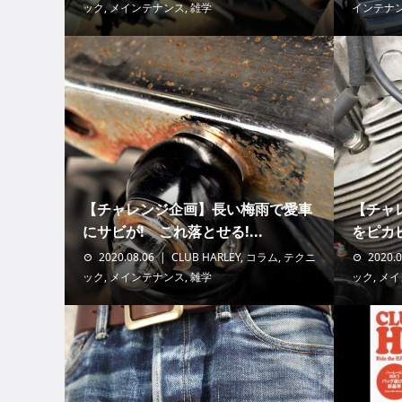
ック
,
メインテナンス
,
雑学
インテナ
【チャレンジ企画】長い梅雨で愛車
【チャ
にサビが! これ落とせる!...
をピカ
2020.08.06
CLUB HARLEY
,
コラム
,
テクニ
2020.0
ック
,
メインテナンス
,
雑学
ック
,
メイ