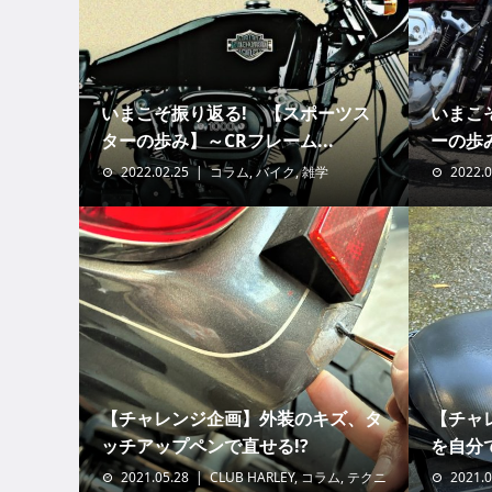
いまこそ振り返る! 【スポーツス
いまこ
ターの歩み】～CRフレーム...
ーの歩み
2022.02.25
コラム
,
バイク
,
雑学
2022.0
【チャレンジ企画】外装のキズ、タ
【チャ
ッチアップペンで直せる!?
を自分
2021.05.28
CLUB HARLEY
,
コラム
,
テクニ
2021.0