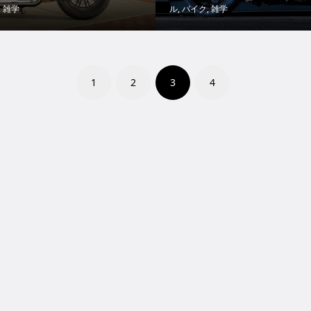
,
雑学
ル
,
バイク
,
雑学
1
2
3
4