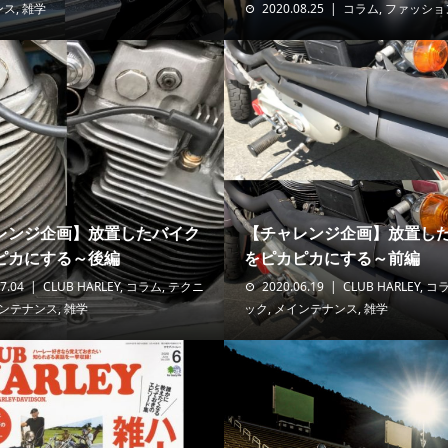
ンス
,
雑学
2020.08.25
コラム
,
ファッショ
レンジ企画】放置したバイク
【チャレンジ企画】放置し
ピカにする～後編
をピカピカにする～前編
7.04
CLUB HARLEY
,
コラム
,
テクニ
2020.06.19
CLUB HARLEY
,
コ
ンテナンス
,
雑学
ック
,
メインテナンス
,
雑学