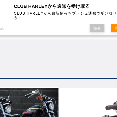
CLUB HARLEYから通知を受け取る
CLUB HARLEYから最新情報をプッシュ通知で受け取
う！
AL
COLUMN
EVENT
MAGAZINE
SHOPPING
拒否
ush7