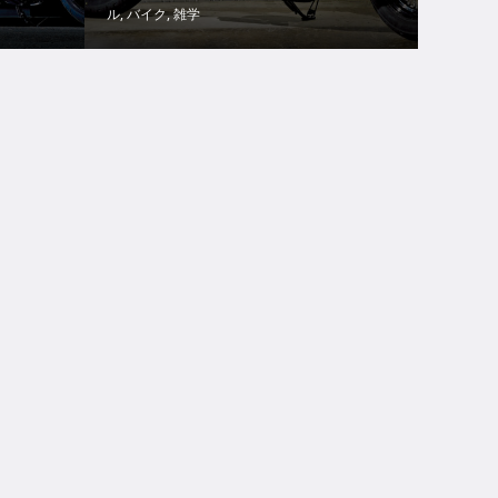
ル
,
バイク
,
雑学