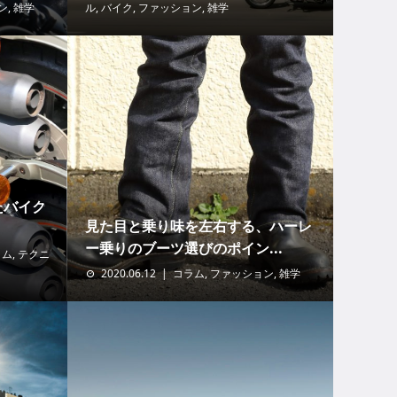
ン
,
雑学
ル
,
バイク
,
ファッション
,
雑学
たバイク
見た目と乗り味を左右する、ハーレ
ー乗りのブーツ選びのポイン...
ラム
,
テクニ
2020.06.12
コラム
,
ファッション
,
雑学